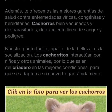
Además, te ofrecemos las mejores garantías de
salud contra enfermedades víricas, congénitas y
hereditarias.
Cachorros
bien vacunados y
desparasitados, de excelente línea de sangre y
pedigree.
Nuestro punto fuerte, aparte de la belleza, es la
socialización. Los
cachorritos
interactúan con
niños y otros animales, por lo que salen
del
criadero
en las mejores condiciones, para
que se adapten a su nuevo hogar rápidamente.