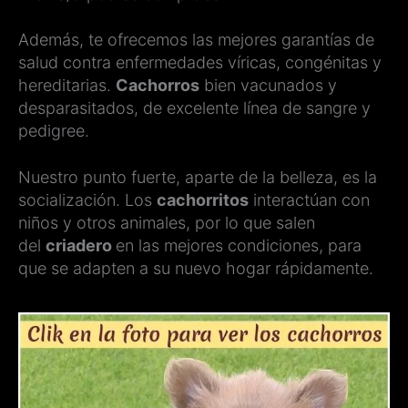
Además, te ofrecemos las mejores garantías de
salud contra enfermedades víricas, congénitas y
hereditarias.
Cachorros
bien vacunados y
desparasitados, de excelente línea de sangre y
pedigree.
Nuestro punto fuerte, aparte de la belleza, es la
socialización. Los
cachorritos
interactúan con
niños y otros animales, por lo que salen
del
criadero
en las mejores condiciones, para
que se adapten a su nuevo hogar rápidamente.