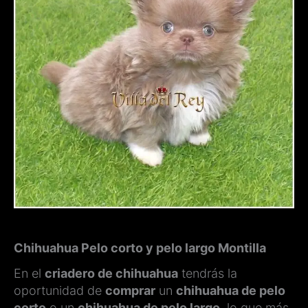
Chihuahua Pelo corto y pelo largo Montilla
En el
criadero de chihuahua
tendrás la
oportunidad de
comprar
un
chihuahua de pelo
corto
o un
chihuahua de pelo largo
, lo que más