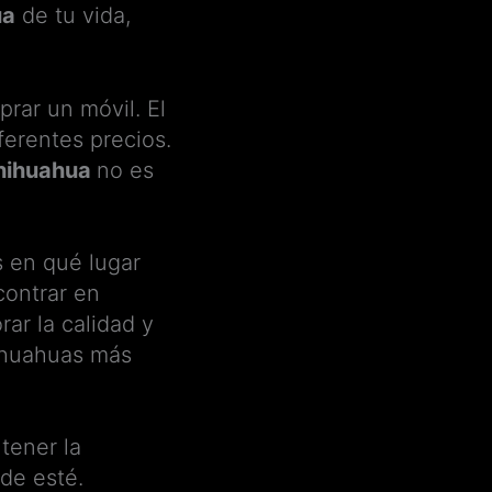
ua
de tu vida,
ar un móvil. El
ferentes precios.
hihuahua
no es
s en qué lugar
contrar en
ar la calidad y
hihuahuas más
tener la
de esté.