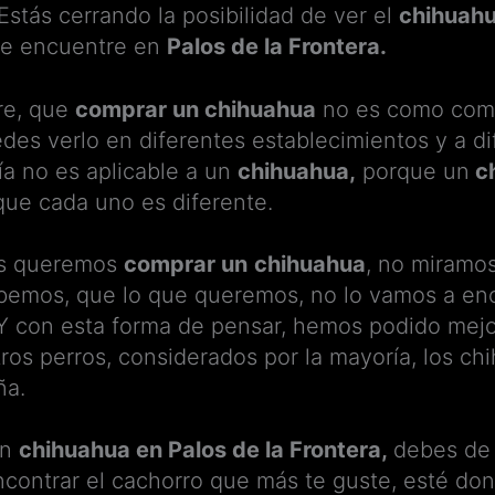
 Estás cerrando la posibilidad de ver el
chihuah
 se encuentre en
Palos de la Frontera.
re, que
comprar un chihuahua
no es como compr
es verlo en diferentes establecimientos y a di
fía no es aplicable a un
chihuahua,
porque un
c
que cada uno es diferente.
os queremos
comprar un
chihuahua
, no miramo
bemos, que lo que queremos, no lo vamos a en
Y con esta forma de pensar, hemos podido mejor
ros perros, considerados por la mayoría, los c
ña.
un
chihuahua en Palos de la Frontera,
debes de 
ncontrar el cachorro que más te guste, esté don