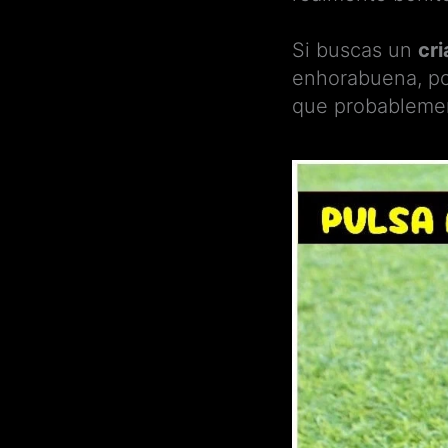
Si buscas un
cr
enhorabuena, p
que probablemen