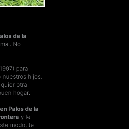
alos de la
rmal. No
 1997) para
 nuestros hijos.
lquier otra
 buen hogar
.
en Palos de la
rontera
y le
ste modo, te