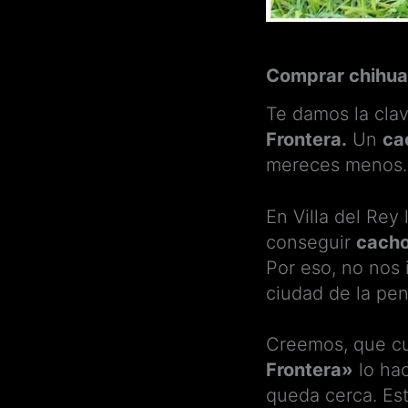
Comprar chihuah
Te damos la cla
Frontera.
Un
ca
mereces menos.
En Villa del Rey
conseguir
cach
Por eso, no nos 
ciudad de la pe
Creemos, que c
Frontera»
lo ha
queda cerca. Es