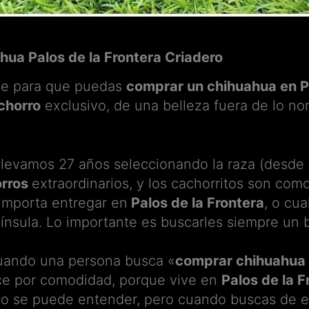
ua Palos de la Frontera Criadero
ve para que puedas
comprar un chihuahua en P
chorro
exclusivo, de una belleza fuera de lo no
 llevamos 27 años seleccionando la raza (desde
orros
extraordinarios, y los cachorritos son como
importa entregar en
Palos de la Frontera
, o cua
nínsula. Lo importante es buscarles siempre un
uando una persona busca «
comprar chihuahua 
ce por comodidad, porque vive en
Palos de la F
to se puede entender, pero cuando buscas de e