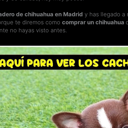
iadero de chihuahua en Madrid
y has llegado a 
orque te diremos como
comprar un chihuahua
te no hayas visto antes.