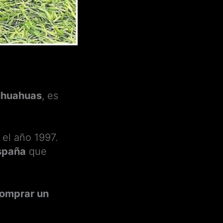
hihuahuas
, es
el año 1997.
spaña
que
omprar un