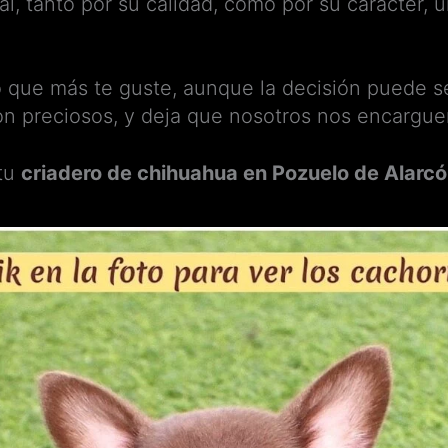
l, tanto por su calidad, como por su carácter, 
o que más te guste, aunque la decisión puede s
on preciosos, y deja que nosotros nos encargue
 tu
criadero de chihuahua en Pozuelo de Alarcó