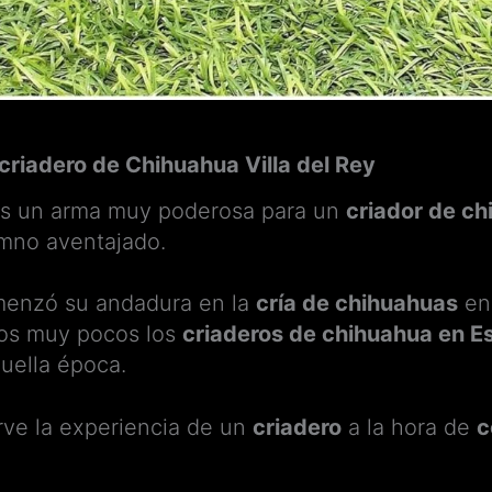
 criadero de Chihuahua Villa del Rey
es un arma muy poderosa para un
criador de c
mno aventajado.
omenzó su andadura en la
cría de chihuahuas
en 
os muy pocos los
criaderos de chihuahua en E
uella época.
rve la experiencia de un
criadero
a la hora de
c