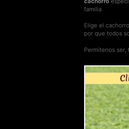
cachorro
especia
familia.
Elige el cachorr
por que todos s
Permítenos ser,