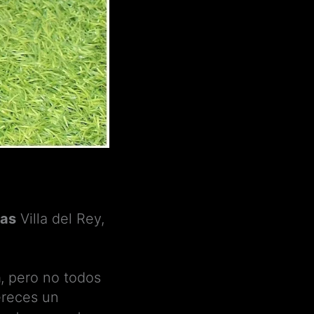
uas
Villa del Rey,
n
, pero no todos
ereces un