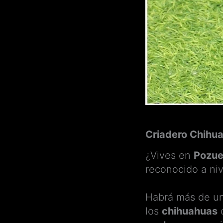
Criadero Chihu
¿Vives en
Pozue
reconocido a niv
Habrá más de u
los
chihuahuas
c