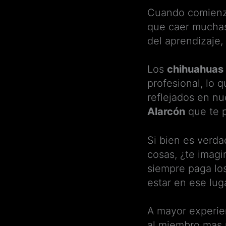
Cuando comienzas
que caer muchas 
del aprendizaje
Los
chihuahuas
profesional, lo 
reflejados en n
Alarcón
que te p
Si bien es verd
cosas, ¿te imagi
siempre paga los
estar en ese lu
A mayor experien
al miembro mas 