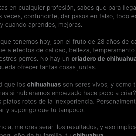
 en cualquier profesión, sabes que para llegar
veces, confundirte, dar pasos en falso, todo e
, y cuando aprendes, mejoras.
que tenemos hoy, son el fruto de 28 años de ca
que a efectos de calidad, belleza, temperamento 
uestros perros. No hay un
criadero de chihuahu
ueda ofrecer tantas cosas juntas.
ad que los
chihuahuas
son seres vivos, y como t
nas si hubiéramos empezado hace poco a criar? 
 platos rotos de la inexperiencia. Personalment
gar y supongo que tú tampoco.
cia, mejores serán los resultados, y eso implic
pequeño de tu familia, tu
chihuahua.