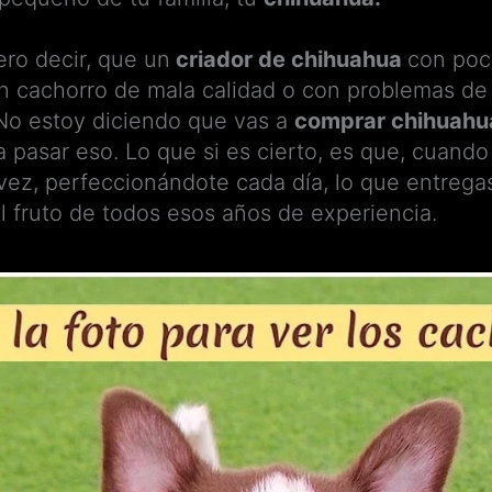
ro decir, que un
criador de chihuahua
con poc
un cachorro de mala calidad o con problemas de
o estoy diciendo que vas a
comprar chihuahu
a pasar eso. Lo que si es cierto, es que, cuand
 vez, perfeccionándote cada día, lo que entrega
el fruto de todos esos años de experiencia.