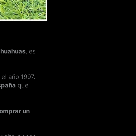
hihuahuas
, es
el año 1997.
spaña
que
omprar un