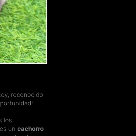
Rey, reconocido
oportunidad!
s los
ces un
cachorro