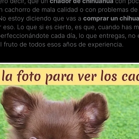
ro decir, que un
criador de chihuahua
con poc
un cachorro de mala calidad o con problemas de
o estoy diciendo que vas a
comprar un chihu
r eso. Lo que si es cierto, es que, cuando has m
perfeccionándote cada día, lo que entregas, no 
el fruto de todos esos años de experiencia.