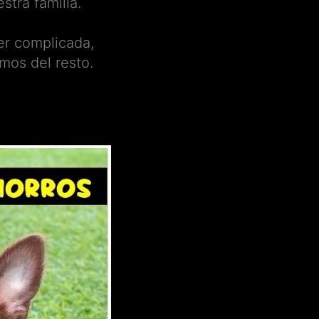
stra familia.
er complicada,
mos del resto.