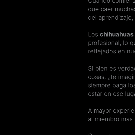
Cuando comienzas
que caer muchas 
del aprendizaje
Los
chihuahuas
profesional, lo 
reflejados en nu
Si bien es verd
cosas, ¿te imagi
siempre paga los
estar en ese lu
A mayor experien
al miembro mas 