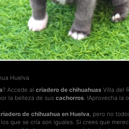
hua Huelva
a
? Accede al
criadero de chihuahuas
Villa del 
por la belleza de sus
cachorros
. !Aprovecha la 
criadero de
chihuahua en Huelva
, pero no todo
los que se cría son iguales. Si crees que mere