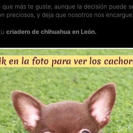
o que más te guste, aunque la decisión puede s
on preciosos, y deja que nosotros nos encargue
 tu
criadero de chihuahua en León.