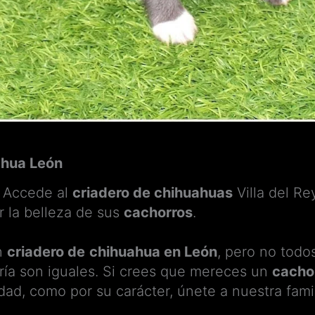
ahua León
 Accede al
criadero de chihuahuas
Villa del Re
r la belleza de sus
cachorros
.
n
criadero de
chihuahua en León
, pero no todo
ría son iguales. Si crees que mereces un
cacho
idad, como por su carácter, únete a nuestra famil