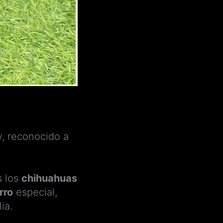
y, reconocido a
s los
chihuahuas
rro
especial,
ia.