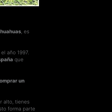
hihuahuas
, es
el año 1997.
spaña
que
omprar un
 alto, tienes
sto forma parte