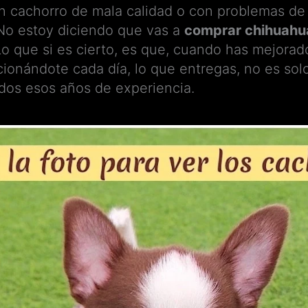
un cachorro de mala calidad o con problemas de
o estoy diciendo que vas a
comprar chihuahu
Lo que si es cierto, es que, cuando has mejorado
cionándote cada día, lo que entregas, no es solo
odos esos años de experiencia.