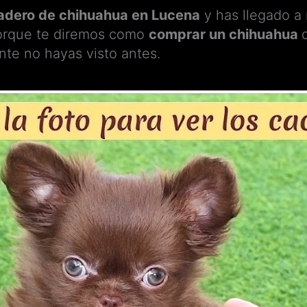
iadero de chihuahua en Lucena
y has llegado a 
orque te diremos como
comprar un chihuahua
te no hayas visto antes.