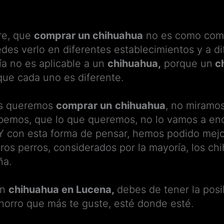
re, que
comprar un chihuahua
no es como compr
es verlo en diferentes establecimientos y a di
fía no es aplicable a un
chihuahua,
porque un
c
que cada uno es diferente.
os queremos
comprar un
chihuahua
, no miramo
bemos, que lo que queremos, no lo vamos a en
Y con esta forma de pensar, hemos podido mejor
ros perros, considerados por la mayoría, los c
ña.
un
chihuahua en Lucena,
debes de tener la posi
horro que más te guste, esté donde esté.