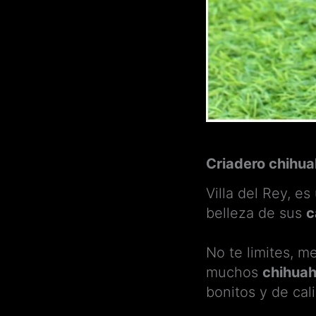
Criadero chihu
Villa del Rey, e
belleza de sus
c
No te limites, 
muchos
chihuah
bonitos y de ca