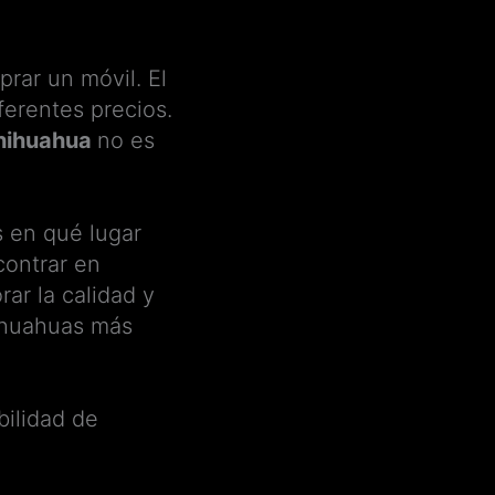
ar un móvil. El
ferentes precios.
hihuahua
no es
s en qué lugar
contrar en
ar la calidad y
hihuahuas más
bilidad de