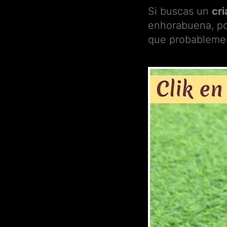
Si buscas un
cr
enhorabuena, p
que probablemen