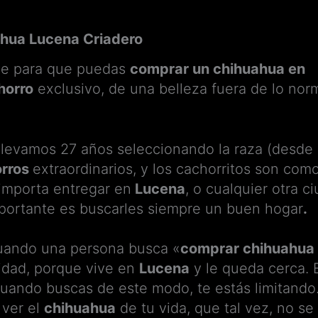
hua Lucena Criadero
ve para que puedas
comprar un chihuahua en
horro
exclusivo, de una belleza fuera de lo no
 llevamos 27 años seleccionando la raza (desde
orros
extraordinarios, y los cachorritos son como
importa entregar en
Lucena
, o cualquier otra c
mportante es buscarles siempre un buen hogar
.
uando una persona busca «
comprar chihuahua
dad, porque vive en
Lucena
y le queda cerca. 
cuando buscas de este modo, te estás limitando
 ver el
chihuahua
de tu vida, que tal vez, no s