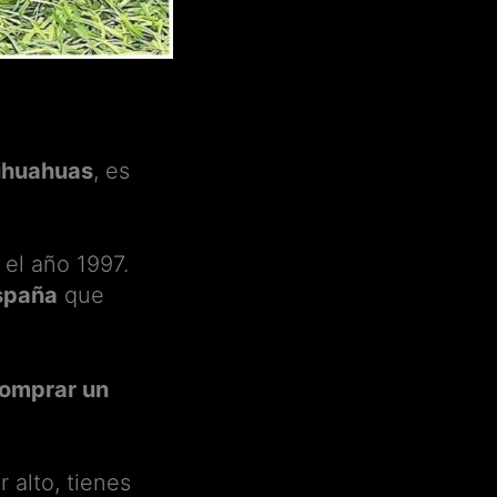
hihuahuas
, es
el año 1997.
spaña
que
omprar un
 alto, tienes