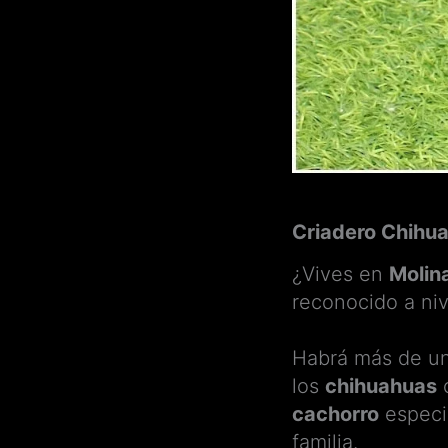
Criadero Chihu
¿Vives en
Molin
reconocido a niv
Habrá más de u
los
chihuahuas
c
cachorro
especia
familia.