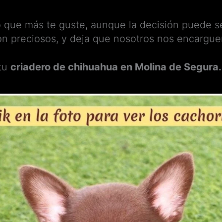
o que más te guste, aunque la decisión puede s
on preciosos, y deja que nosotros nos encargue
 tu
criadero de chihuahua en Molina de Segura.