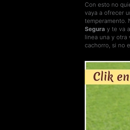
Con esto no quie
vaya a ofrecer 
temperamento. N
Segura
y te va a
linea una y otra
cachorro, si no 