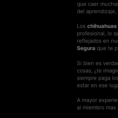
que caer muchas 
del aprendizaje
Los
chihuahuas
profesional, lo 
reflejados en n
Segura
que te p
Si bien es verd
cosas, ¿te imagi
siempre paga los
estar en ese lu
A mayor experien
al miembro mas 