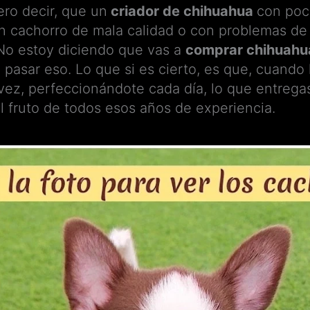
ro decir, que un
criador de chihuahua
con poc
un cachorro de mala calidad o con problemas de
o estoy diciendo que vas a
comprar chihuahua
 pasar eso. Lo que si es cierto, es que, cuando
 vez, perfeccionándote cada día, lo que entrega
el fruto de todos esos años de experiencia.