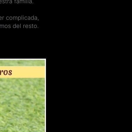
stra familia.
er complicada,
mos del resto.