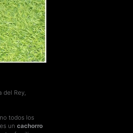
a del Rey,
 no todos los
ces un
cachorro