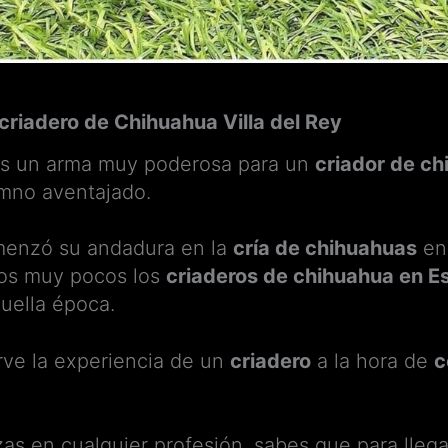
 criadero de Chihuahua Villa del Rey
es un arma muy poderosa para un
criador de c
mno aventajado.
omenzó su andadura en la
cría de chihuahuas
en 
os muy pocos los
criaderos de chihuahua en E
uella época.
rve la experiencia de un
criadero
a la hora de
c
 en cualquier profesión, sabes que para llegar