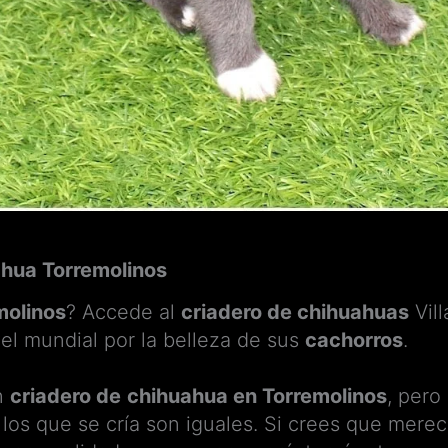
ahua Torremolinos
molinos
? Accede al
criadero de chihuahuas
Vill
el mundial por la belleza de sus
cachorros
.
n
criadero de
chihuahua en Torremolinos
, pero
los que se cría son iguales. Si crees que mere