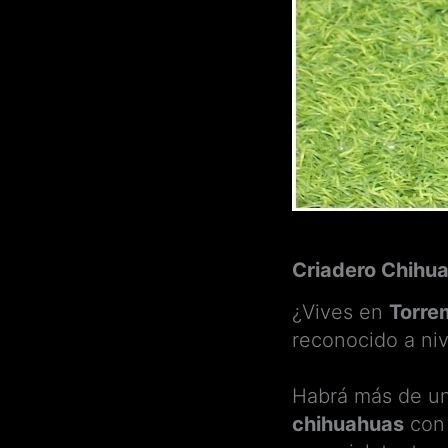
Criadero Chihu
¿Vives en
Torre
reconocido a niv
Habrá más de u
chihuahuas
con 