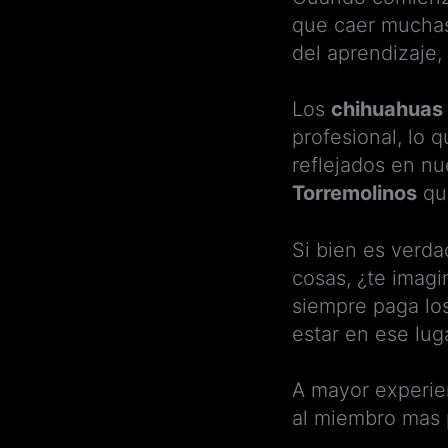
que caer muchas 
del aprendizaje
Los
chihuahuas
profesional, lo 
reflejados en n
Torremolinos
que
Si bien es verd
cosas, ¿te imagi
siempre paga los
estar en ese lu
A mayor experien
al miembro mas 