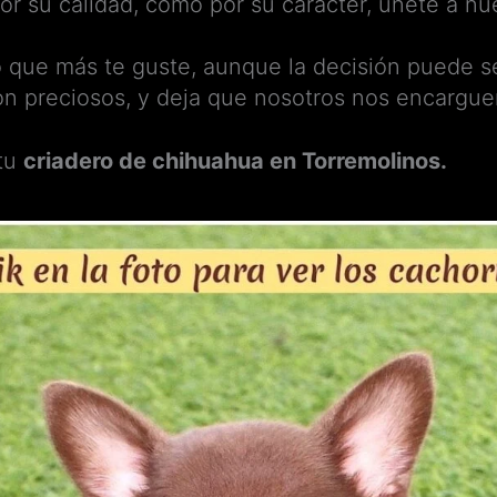
por su calidad, como por su carácter, únete a nue
o que más te guste, aunque la decisión puede s
on preciosos, y deja que nosotros nos encargue
 tu
criadero de chihuahua en Torremolinos.