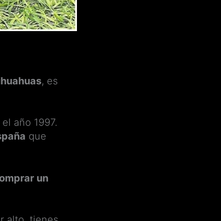
hihuahuas
, es
el año 1997.
spaña
que
omprar un
 alto, tienes