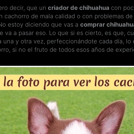
ro decir, que un
criador de chihuahua
con poc
un cachorro de mala calidad o con problemas de
o estoy diciendo que vas a
comprar chihuahu
e va a pasar eso. Lo que si es cierto, es que, 
a una y otra vez, perfeccionándote cada día, lo
rro, si no el fruto de todos esos años de experi