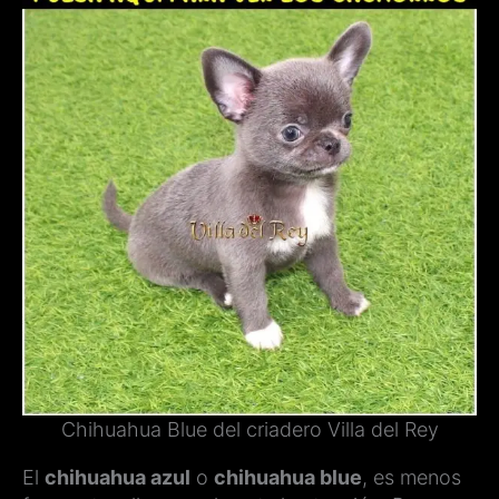
Chihuahua Blue del criadero Villa del Rey
El
chihuahua azul
o
chihuahua blue
, es menos