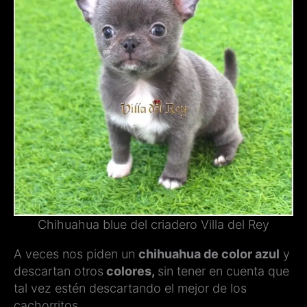
Chihuahua blue del criadero Villa del Rey
A veces nos piden un
chihuahua de color azul
y
descartan otros
colores,
sin tener en cuenta que
tal vez estén descartando el mejor de los
cachorritos.